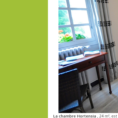
La chambre Hortensia
,
24 m², es