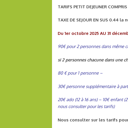
TARIFS PETIT DEJEUNER COMPRIS
TAXE DE SEJOUR EN SUS 0.44 la n
Du 1er octobre 2025 AU 31 décem
90€ pour 2 personnes dans même 
si 2 personnes chacune dans une ch
80 € pour 1 personne –
30€ personne supplémentaire à parti
20€ ado (12 à 16 ans) – 10€ enfant (2
nous consulter pour les tarifs)
Nous consulter sur les tarifs pou