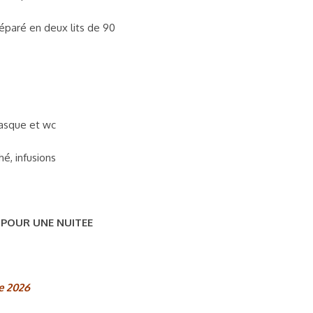
séparé en deux lits de 90
vasque et wc
hé, infusions
 POUR UNE NUITEE
e 2026